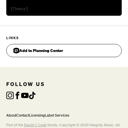
{Tag}
Hosanna, Hosanna au plus haut des cieux
Hosanna, Hosanna au plus haut!
{Tag}
LINKS
Il a apaisé mon coeur de mes douleurs
Add to Planning Center
FOLLOW US
About
Contact
Licensing
Label Services
Part of the
David C Cook
family. Copyright © 2025 Integrity Music. All