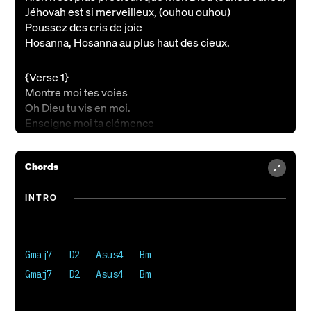
Jéhovah est si merveilleux, (ouhou ouhou)
Poussez des cris de joie
Hosanna, Hosanna au plus haut des cieux.
{Verse 1}
Montre moi tes voies
Oh Dieu tu vis en moi.
Enseigne moi ta clémence
Oh Dieu la tolérance.
Chords
{Verse 2}
Façonne moi comme toi
INTRO
Tu es le chemin et la vérité
Tu m’as délivré de ce mal
Oh Dieu dont j’étais prisonnier.
Gmaj7   D2   Asus4   Bm

{Bridge}
Gmaj7   D2   Asus4   Bm

Nul n’est comparable, à toi
Jéhovah ma providence!